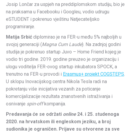
Josip Lončar za uspjeh na preddiplomskom studiju, bio je
na praksama u Facebooku i Googleu, vodio udrugu
eSTUDENT i pokrenuo vještinu Natjecateljsko
programiranje.
Matija Srbić
diplomirao je na FER-u među 5% najboljih u
svojoj generaciji (
Magna Cum Laude
). Na zadnjoj godini
studija je pokrenuo startup Juvo – Home Friend kojeg je
vodio tri godine. 2019. godine preuzeo je organizaciju i
ulogu voditelja FER-ovog startup inkubatora SPOCK, a
trenutno na FER-u provodi i
Erasmus+ projekt COGSTEPS
.
U sklopu Inovacijskog centra Nikola Tesla radi na
pokretanju više inicijativa vezanih za poticanje
komercijalizacije rezultata znanstvenih istraživanja i
osnivanje
spin-off
kompanija.
Predavanja će se održati
online
24. i 25. studenoga
2020. na hrvatskom ili engleskom jeziku, a broj
sudionika je ograničen. Prijave su otvorene za sve