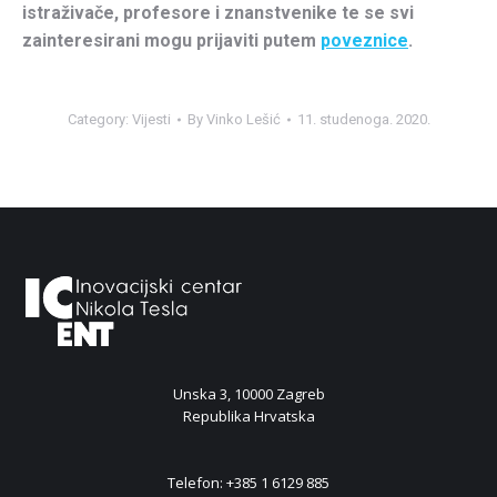
istraživače, profesore i znanstvenike te se svi
zainteresirani mogu prijaviti putem
poveznice
.
Category:
Vijesti
By
Vinko Lešić
11. studenoga. 2020.
Unska 3, 10000 Zagreb
Republika Hrvatska
Telefon: +385 1 6129 885