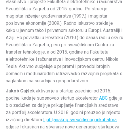
vlasništvo i projekte Fakulteta elektrotehnike i računarstva
Sveučilišta u Zagrebu od 2015. godine. Po struci je
magistar inženjer građevinarstva (1997.) i magistar
poslovne ekonomije (2009.). Radno iskustvo stekla je
kako u javnom tako i privatnom sektoru u Europi, Australiji i
Aziji. Po povratku u Hrvatsku (2010.) do danas radi u okviru
Sveučilišta u Zagrebu, prvo pri sveučilišnom Centru za
transfer tehnologije, a od 2015. godine na Fakultetu
elektrotehnike i računarstva i Inovacijskom centru Nikola
Tesla. Aktivno sudjeluje u pripremi i provedbi brojnih
domaćih i međunarodnih istraživačko razvojnih projekata s
naglaskom na suradnju s gospodarstvom.
Jakob Gajšek
aktivan je u startup zajednici od 2015.
godine, kada je suosnovao startup akcelerator
ABC
gdje je
bio zadužen za daljnje prikupljanje financijskih sredstava
za portfelj akceleratora. U 2018. godini preuzeo je mjesto
izvršnog direktora
Ljubljanskog sveučilišnog inkubatora
,
gdje je fokusiran na stvaranje nove generacije startupova