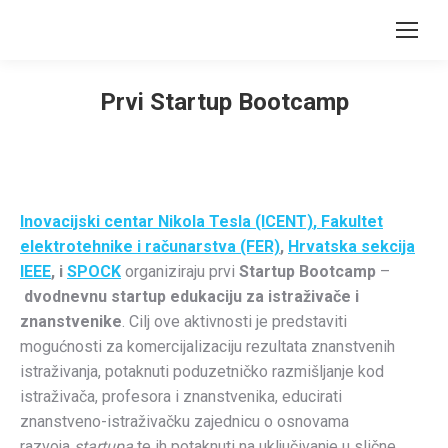
Prvi Startup Bootcamp
You are here:
Inovacijski centar Nikola Tesla (ICENT)
, Fakultet
elektrotehnike i računarstva (FER)
,
Hrvatska sekcija
IEEE
,
i
SPOCK
organiziraju prvi
Startup Bootcamp
–
dvodnevnu startup edukaciju za istraživače i
znanstvenike
. Cilj ove aktivnosti je predstaviti
mogućnosti za komercijalizaciju rezultata znanstvenih
istraživanja, potaknuti poduzetničko razmišljanje kod
istraživača, profesora i znanstvenika, educirati
znanstveno-istraživačku zajednicu o osnovama
razvoja
startupa
te ih potaknuti na uključivanje u slične