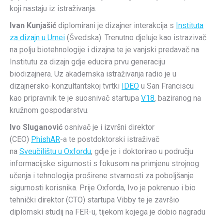
koji nastaju iz istraživanja.
Ivan Kunjašić
diplomirani je dizajner interakcija s
Instituta
za dizajn u Umei
(Švedska). Trenutno djeluje kao istrazivač
na polju biotehnologije i dizajna te je vanjski predavač na
Institutu za dizajn gdje educira prvu generaciju
biodizajnera. Uz akademska istraživanja radio je u
dizajnersko-konzultantskoj tvrtki
IDEO
u San Franciscu
kao pripravnik te je suosnivač startupa
V18
, baziranog na
kružnom gospodarstvu.
Ivo Sluganović
osnivač je i izvršni direktor
(CEO)
PhishAR
-a te postdoktorski istraživač
na
Sveučilištu u Oxfordu
, gdje je i doktorirao u području
informacijske sigurnosti s fokusom na primjenu strojnog
učenja i tehnologija proširene stvarnosti za poboljšanje
sigurnosti korisnika. Prije Oxforda, Ivo je pokrenuo i bio
tehnički direktor (CTO) startupa Vibby te je završio
diplomski studij na FER-u, tijekom kojega je dobio nagradu