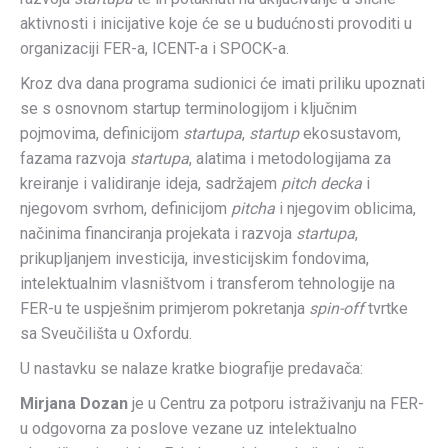
aktivnosti i inicijative koje će se u budućnosti provoditi u
organizaciji FER-a, ICENT-a i SPOCK-a.
Kroz dva dana programa sudionici će imati priliku upoznati
se s osnovnom startup terminologijom i ključnim
pojmovima, definicijom
startupa
,
startup
ekosustavom,
fazama razvoja
startupa
, alatima i metodologijama za
kreiranje i validiranje ideja, sadržajem
pitch decka
i
njegovom svrhom, definicijom
pitcha
i njegovim oblicima,
načinima financiranja projekata i razvoja
startupa
,
prikupljanjem investicija, investicijskim fondovima,
intelektualnim vlasništvom i transferom tehnologije na
FER-u te uspješnim primjerom pokretanja
spin-off
tvrtke
sa Sveučilišta u Oxfordu.
U nastavku se nalaze kratke biografije predavača:
Mirjana Dozan
je u Centru za potporu istraživanju na FER-
u odgovorna za poslove vezane uz intelektualno