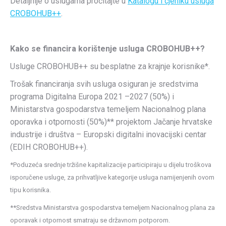
Detaljnije o uslugama pročitajte u
Katalogu i cjeniku usluga
CROBOHUB++
.
Kako se financira korištenje usluga CROBOHUB++?
Usluge CROBOHUB++ su besplatne za krajnje korisnike*.
Trošak financiranja svih usluga osiguran je sredstvima
programa Digitalna Europa 2021 –2027 (50%) i
Ministarstva gospodarstva temeljem Nacionalnog plana
oporavka i otpornosti (50%)** projektom Jačanje hrvatske
industrije i društva – Europski digitalni inovacijski centar
(EDIH CROBOHUB++).
*Poduzeća srednje tržišne kapitalizacije participiraju u dijelu troškova
isporučene usluge, za prihvatljive kategorije usluga namijenjenih ovom
tipu korisnika.
**Sredstva Ministarstva gospodarstva temeljem Nacionalnog plana za
oporavak i otpornost smatraju se državnom potporom.