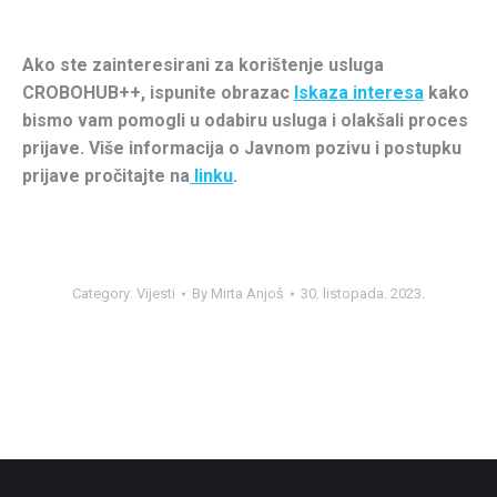
Ako ste zainteresirani za korištenje usluga
CROBOHUB++, ispunite obrazac
Iskaza interesa
kako
bismo vam pomogli u odabiru usluga i olakšali proces
prijave. Više informacija o Javnom pozivu i postupku
prijave pročitajte na
linku
.
Category:
Vijesti
By
Mirta Anjoš
30. listopada. 2023.