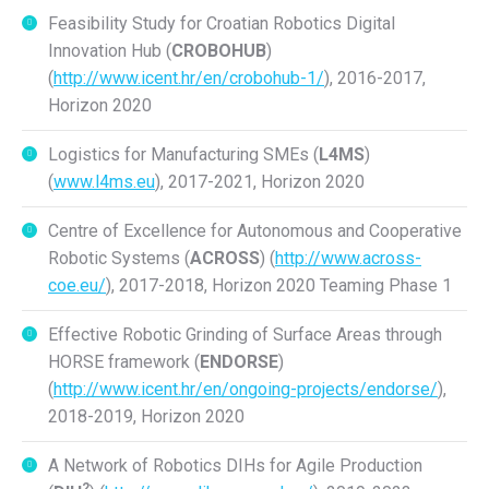
Feasibility Study for Croatian Robotics Digital
Innovation Hub (
CROBOHUB
)
(
http://www.icent.hr/en/crobohub-1/
), 2016-2017,
Horizon 2020
Logistics for Manufacturing SMEs (
L4MS
)
(
www.l4ms.eu
), 2017-2021, Horizon 2020
Centre of Excellence for Autonomous and Cooperative
Robotic Systems (
ACROSS
) (
http://www.across-
coe.eu/
), 2017-2018, Horizon 2020 Teaming Phase 1
Effective Robotic Grinding of Surface Areas through
HORSE framework (
ENDORSE
)
(
http://www.icent.hr/en/ongoing-projects/endorse/
),
2018-2019, Horizon 2020
A Network of Robotics DIHs for Agile Production
2