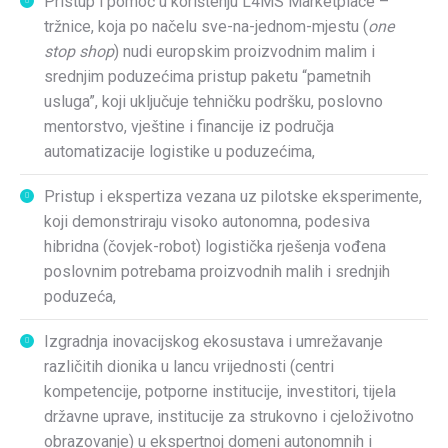
Pristup i pomoć u korištenju L4MS Marketplace –
tržnice, koja po načelu sve-na-jednom-mjestu (
one
stop shop
) nudi europskim proizvodnim malim i
srednjim poduzećima pristup paketu “pametnih
usluga”, koji uključuje tehničku podršku, poslovno
mentorstvo, vještine i financije iz područja
automatizacije logistike u poduzećima,
Pristup i ekspertiza vezana uz pilotske eksperimente,
koji demonstriraju visoko autonomna, podesiva
hibridna (čovjek-robot) logistička rješenja vođena
poslovnim potrebama proizvodnih malih i srednjih
poduzeća,
Izgradnja inovacijskog ekosustava i umrežavanje
različitih dionika u lancu vrijednosti (centri
kompetencije, potporne institucije, investitori, tijela
državne uprave, institucije za strukovno i cjeloživotno
obrazovanje) u ekspertnoj domeni autonomnih i