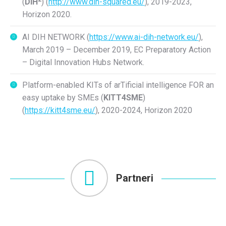
(
DIH
) (
http://www.dih-squared.eu/
), 2019-2023,
Horizon 2020.
AI DIH NETWORK (
https://www.ai-dih-network.eu/
),
March 2019 – December 2019, EC Preparatory Action
– Digital Innovation Hubs Network.
Platform-enabled KITs of arTificial intelligence FOR an
easy uptake by SMEs (
KITT4SME
)
(
https://kitt4sme.eu/
), 2020-2024, Horizon 2020
Partneri