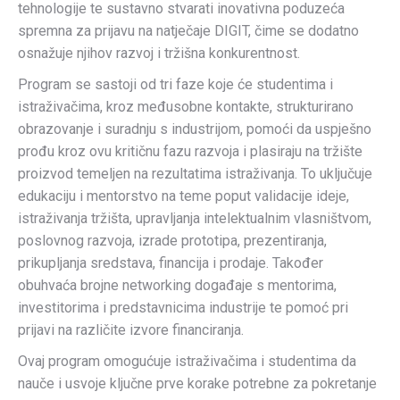
tehnologije te sustavno stvarati inovativna poduzeća
spremna za prijavu na natječaje DIGIT, čime se dodatno
osnažuje njihov razvoj i tržišna konkurentnost.
Program se sastoji od tri faze koje će studentima i
istraživačima, kroz međusobne kontakte, strukturirano
obrazovanje i suradnju s industrijom, pomoći da uspješno
prođu kroz ovu kritičnu fazu razvoja i plasiraju na tržište
proizvod temeljen na rezultatima istraživanja. To uključuje
edukaciju i mentorstvo na teme poput validacije ideje,
istraživanja tržišta, upravljanja intelektualnim vlasništvom,
poslovnog razvoja, izrade prototipa, prezentiranja,
prikupljanja sredstava, financija i prodaje. Također
obuhvaća brojne networking događaje s mentorima,
investitorima i predstavnicima industrije te pomoć pri
prijavi na različite izvore financiranja.
Ovaj program omogućuje istraživačima i studentima da
nauče i usvoje ključne prve korake potrebne za pokretanje