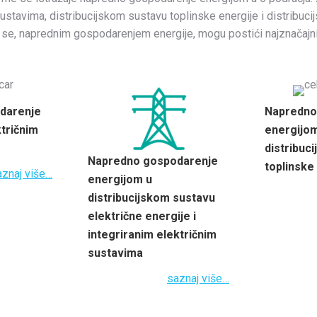
sustavima, distribucijskom sustavu toplinske energije i distribuc
ma se, naprednim gospodarenjem energije, mogu postići najznačajn
darenje
Napredno
tričnim
energijo
distribuc
Napredno gospodarenje
toplinske
aznaj više…
energijom u
distribucijskom sustavu
električne energije i
integriranim električnim
sustavima
saznaj više…