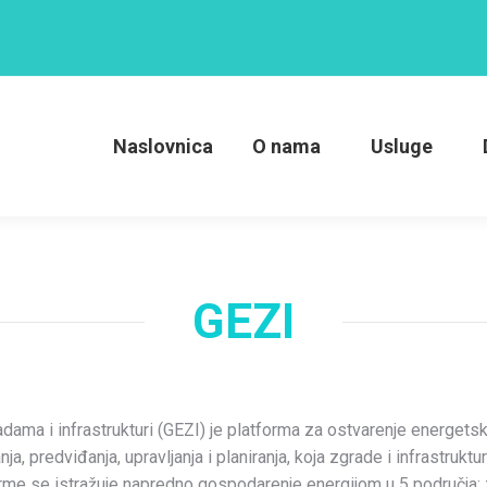
O nama
Usluge
DIH-ovi
Projekti
Nov
Naslovnica
O nama
Usluge
GEZI
ma i infrastrukturi (GEZI) je platforma za ostvarenje energetske
a, predviđanja, upravljanja i planiranja, koja zgrade i infrastruk
rme se istražuje napredno gospodarenje energijom u 5 područja: 