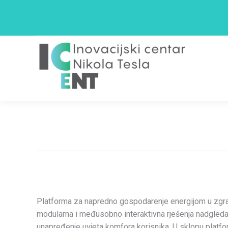
Naslovnica
Platforma za napredno gospodarenje energijom u zgrada
modularna i međusobno interaktivna rješenja nadgledanj
unapređenje uvjeta komfora korisnika. U sklopu platfo