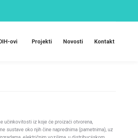
osti
Kontakt
DIH-ovi
Projekti
Novosti
Kontakt
 učinkovitosti iz koje će proizaći otvorena,
turne sustave oko njih čine naprednima (pametnima), uz
zgradama, električnim vozilima, u distribucijskom