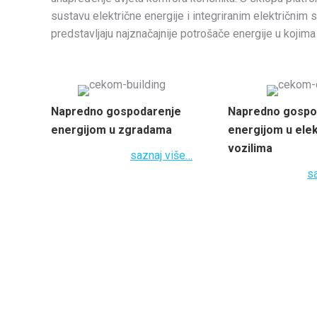
sustavu električne energije i integriranim električnim 
predstavljaju najznačajnije potrošače energije u koji
Napredno gospodarenje
Napredno gospo
energijom u zgradama
energijom u elek
vozilima
saznaj više…
s