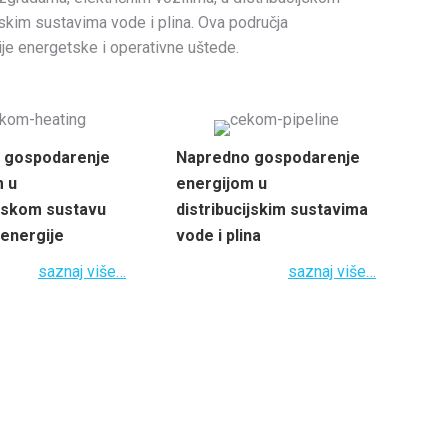
ijskim sustavima vode i plina. Ova područja
ije energetske i operativne uštede.
 gospodarenje
Napredno gospodarenje
m u
energijom u
ijskom sustavu
distribucijskim sustavima
 energije
vode i plina
saznaj više…
saznaj više…